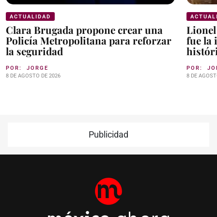
ACTUALIDAD
ACTUAL
Clara Brugada propone crear una
Lionel
Policía Metropolitana para reforzar
fue la
la seguridad
histór
POR:
JORGE
POR:
JO
8 DE AGOSTO DE 2026
8 DE AGOST
Publicidad