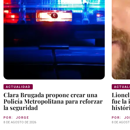
ACTUALIDAD
ACTUAL
Clara Brugada propone crear una
Lionel
Policía Metropolitana para reforzar
fue la
la seguridad
histór
POR:
JORGE
POR:
JO
8 DE AGOSTO DE 2026
8 DE AGOST