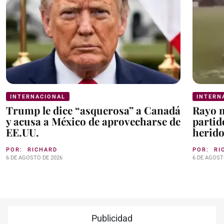
INTERNACIONAL
INTERN
Trump le dice “asquerosa” a Canadá
Rayo m
y acusa a México de aprovecharse de
partid
EE.UU.
herid
POR:
RICHARD
POR:
RI
6 DE AGOSTO DE 2026
6 DE AGOST
Publicidad