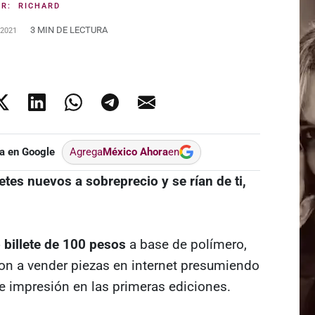
OR:
RICHARD
3 MIN DE LECTURA
 2021
a en Google
Agrega
México Ahora
en
etes nuevos a sobreprecio y se rían de ti,
 billete de 100 pesos
a base de polímero,
on a vender piezas en internet presumiendo
 de impresión en las primeras ediciones.