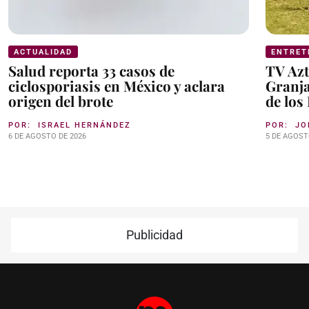
ACTUALIDAD
ENTRET
Salud reporta 33 casos de
TV Azt
ciclosporiasis en México y aclara
Granja
origen del brote
de los
POR:
ISRAEL HERNÁNDEZ
POR:
JO
6 DE AGOSTO DE 2026
5 DE AGOST
Publicidad