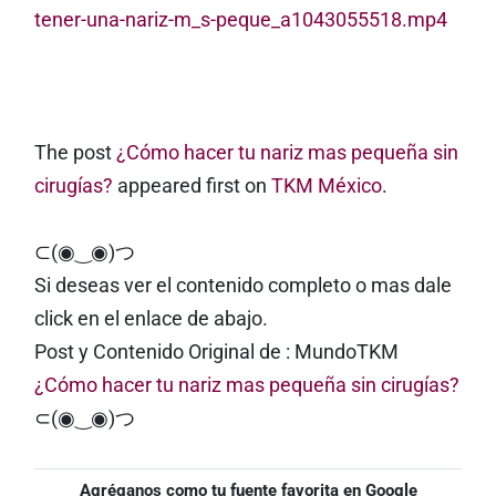
tener-una-nariz-m_s-peque_a1043055518.mp4
The post
¿Cómo hacer tu nariz mas pequeña sin
cirugías?
appeared first on
TKM México
.
⊂(◉‿◉)つ
Si deseas ver el contenido completo o mas dale
click en el enlace de abajo.
Post y Contenido Original de : MundoTKM
¿Cómo hacer tu nariz mas pequeña sin cirugías?
⊂(◉‿◉)つ
Agréganos como tu fuente favorita en Google