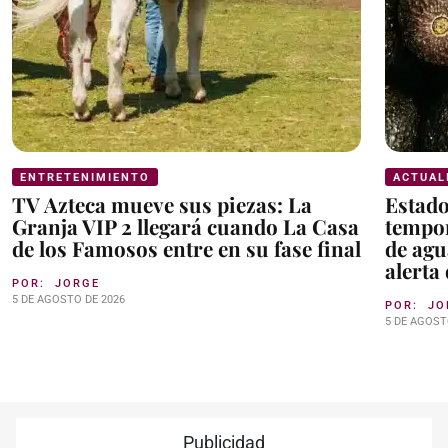
ENTRETENIMIENTO
ACTUAL
TV Azteca mueve sus piezas: La
Estad
Granja VIP 2 llegará cuando La Casa
tempor
de los Famosos entre en su fase final
de agu
alerta
POR:
JORGE
5 DE AGOSTO DE 2026
POR:
JO
5 DE AGOST
Publicidad