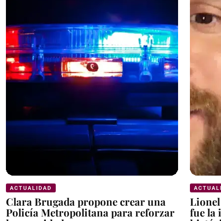
ACTUALIDAD
ACTUAL
Clara Brugada propone crear una
Lionel
Policía Metropolitana para reforzar
fue la