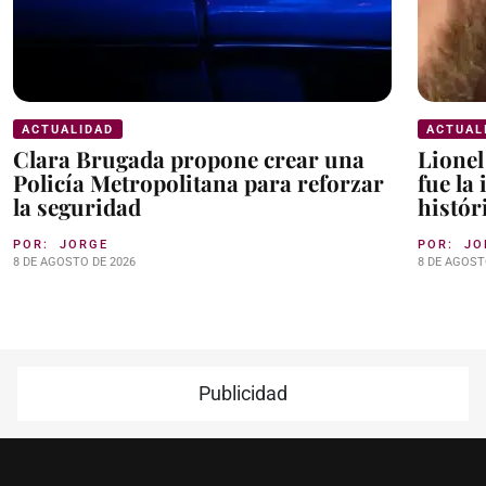
ACTUALIDAD
ACTUAL
Clara Brugada propone crear una
Lionel
Policía Metropolitana para reforzar
fue la
la seguridad
histór
POR:
JORGE
POR:
JO
8 DE AGOSTO DE 2026
8 DE AGOST
Publicidad