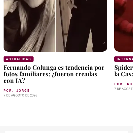
ACTUALIDAD
INTERN
Fernando Colunga es tendencia por
Spider
fotos familiares; ¿fueron creadas
la Cas
con IA?
POR:
RI
7 DE AGOST
POR:
JORGE
7 DE AGOSTO DE 2026