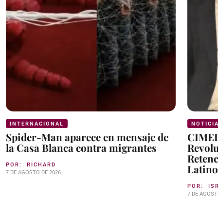
INTERNACIONAL
NOTICI
Spider-Man aparece en mensaje de
CIMED
la Casa Blanca contra migrantes
Revolu
Retenc
POR:
RICHARD
Latin
7 DE AGOSTO DE 2026
POR:
IS
7 DE AGOST