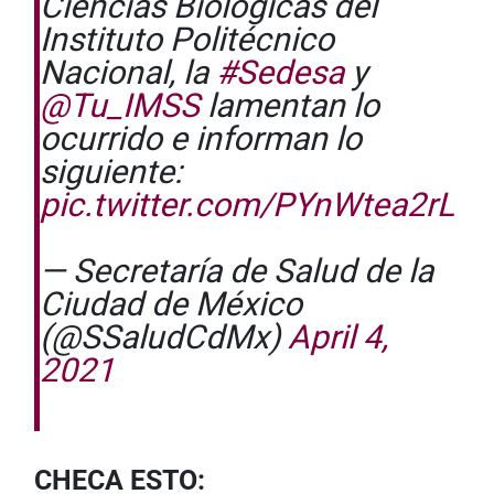
Ciencias Biológicas del
Instituto Politécnico
Nacional, la
#Sedesa
y
@Tu_IMSS
lamentan lo
ocurrido e informan lo
siguiente:
pic.twitter.com/PYnWtea2rL
— Secretaría de Salud de la
Ciudad de México
(@SSaludCdMx)
April 4,
2021
CHECA ESTO: