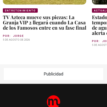
ENTRETENIMIENTO
ACTUAL
TV Azteca mueve sus piezas: La
Estad
Granja VIP 2 llegará cuando La Casa
tempor
de los Famosos entre en su fase final
de agu
alerta
POR:
JORGE
5 DE AGOSTO DE 2026
POR:
JO
5 DE AGOST
Publicidad