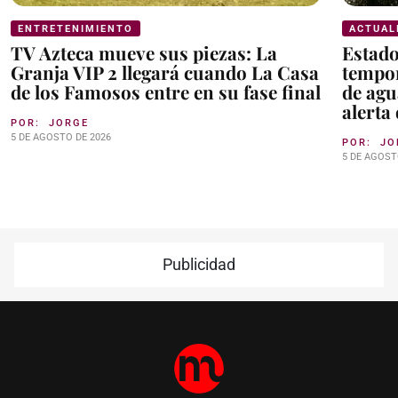
ENTRETENIMIENTO
ACTUAL
TV Azteca mueve sus piezas: La
Estad
Granja VIP 2 llegará cuando La Casa
tempor
de los Famosos entre en su fase final
de agu
alerta
POR:
JORGE
5 DE AGOSTO DE 2026
POR:
JO
5 DE AGOST
Publicidad