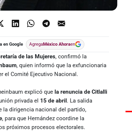
a en Google
Agrega
México Ahora
en
cretaría de las Mujeres
, confirmó la
inbaum
, quien informó que la exfuncionaria
er el Comité Ejecutivo Nacional.
Sheinbaum explicó que
la renuncia de Citlalli
unión privada el
15 de abril
. La salida
 la dirigencia nacional del partido,
e
, para que Hernández coordine la
los próximos procesos electorales.