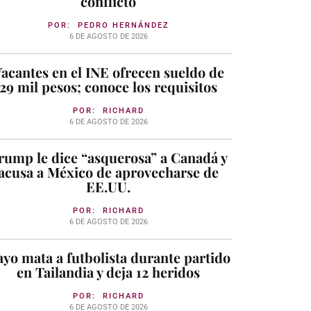
conflicto
POR:
PEDRO HERNÁNDEZ
6 DE AGOSTO DE 2026
acantes en el INE ofrecen sueldo de
29 mil pesos; conoce los requisitos
POR:
RICHARD
6 DE AGOSTO DE 2026
rump le dice “asquerosa” a Canadá y
acusa a México de aprovecharse de
EE.UU.
POR:
RICHARD
6 DE AGOSTO DE 2026
yo mata a futbolista durante partido
en Tailandia y deja 12 heridos
POR:
RICHARD
6 DE AGOSTO DE 2026