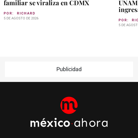
familiar se viraliza en CDMX
UNAM: 
ingres
POR:
RICHARD
5 DE AGOSTO DE 2026
POR:
RI
5 DE AGOST
Publicidad