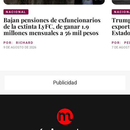
NACIONAL
NACION
Bajan pensiones de exfuncionarios
Trump
de la extinta LyFC, de ganar 1.9
export
millones mensuales a 56 mil pesos
Estad
POR:
RICHARD
POR:
PE
9 DE AGOSTO DE 2026
7 DE AGOST
Publicidad