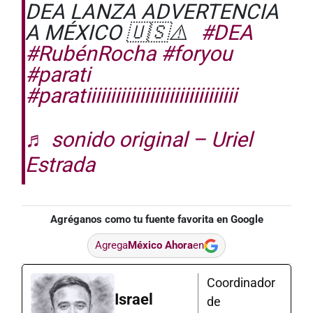
DEA LANZA ADVERTENCIA
A MÉXICO 🇺🇸⚠️
#DEA
#RubénRocha
#foryou
#parati
#paratiiiiiiiiiiiiiiiiiiiiiiiiiiiiiii
♬ sonido original – Uriel
Estrada
Agréganos como tu fuente favorita en Google
Agrega
México Ahora
en
Coordinador
Israel
de