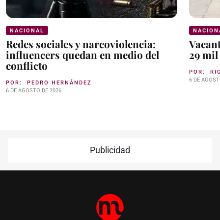
NACIONAL
NACION
Redes sociales y narcoviolencia:
Vacant
influencers quedan en medio del
29 mil
conflicto
POR:
RI
6 DE AGOST
POR:
PEDRO HERNÁNDEZ
6 DE AGOSTO DE 2026
Publicidad