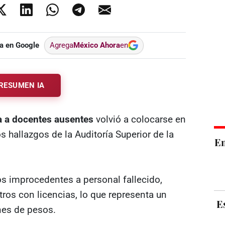
a en Google
Agrega
México Ahora
en
RESUMEN IA
a a docentes ausentes
volvió a colocarse en
os hallazgos de la Auditoría Superior de la
E
s improcedentes a personal fallecido,
ros con licencias, lo que representa un
E
nes de pesos.