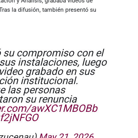
ación y Análisis, grababa videos de
 Tras la difusión, también presentó su
ó su compromiso con el
sus instalaciones, luego
 video grabado en sus
ción institucional.
e las personas
taron su renuncia
tter.com/awXC1MBOBb
Of2jNFGO
azucenau)
May 21, 2026