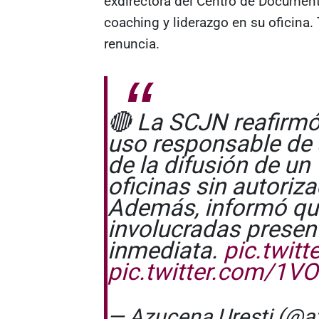
exdirectora del Centro de Document
coaching y liderazgo en su oficina.
renuncia.
🔴 La SCJN reafirm
uso responsable de 
de la difusión de un
oficinas sin autoriza
Además, informó qu
involucradas presen
inmediata.
pic.twi
pic.twitter.com/1V
— Azucena Uresti (@