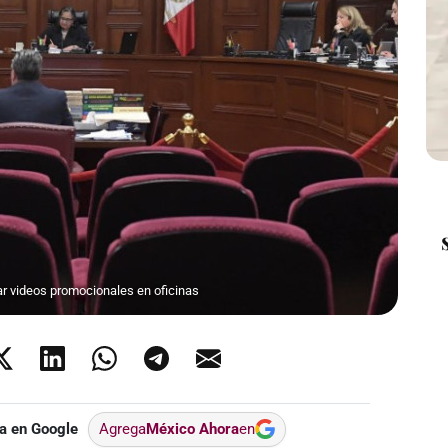
ar videos promocionales en oficinas
a en Google
Agrega
México Ahora
en