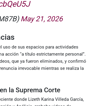
8cbQeU5J
YM87B)
May 21, 2026
ncias
l uso de sus espacios para actividades
na acción “a título estrictamente personal”.
videos, que ya fueron eliminados, y confirmó
enuncia irrevocable mientras se realiza la
 en la Suprema Corte
eciente donde Lizeth Karina Villeda García,