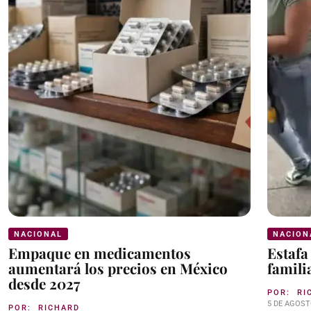
NACIONAL
NACION
Empaque en medicamentos
Estafa
aumentará los precios en México
famili
desde 2027
POR:
RI
5 DE AGOST
POR:
RICHARD