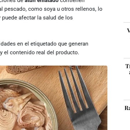
aciones de
atún enlatado
contienen
l pescado, como soya u otros rellenos, lo
 puede afectar la salud de los
V
idades en el etiquetado que generan
 el contenido real del producto.
T
Ra