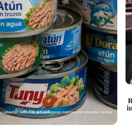
R
i
tas advierten sobre riesgos en algunas marcas y recomiendan revisar