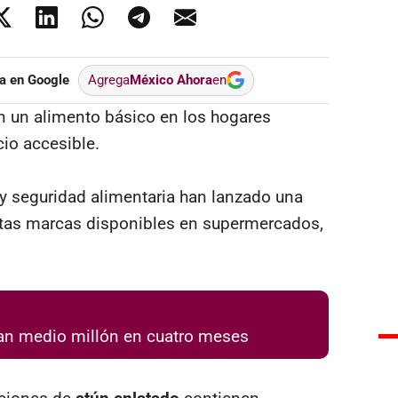
a en Google
Agrega
México Ahora
en
n un alimento básico en los hogares
cio accesible.
 y seguridad alimentaria han lanzado una
ertas marcas disponibles en supermercados,
an medio millón en cuatro meses