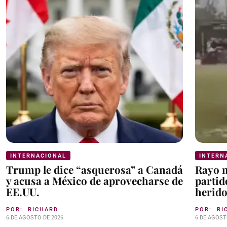
INTERNACIONAL
INTERN
Trump le dice “asquerosa” a Canadá
Rayo m
y acusa a México de aprovecharse de
partid
EE.UU.
herid
POR:
RICHARD
POR:
RI
6 DE AGOSTO DE 2026
6 DE AGOST