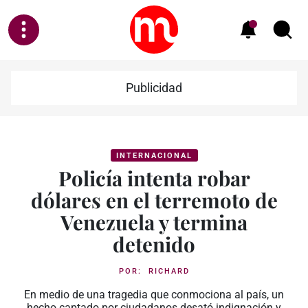
Publicidad
INTERNACIONAL
Policía intenta robar
dólares en el terremoto de
Venezuela y termina
detenido
POR:
RICHARD
En medio de una tragedia que conmociona al país, un
hecho captado por ciudadanos desató indignación y