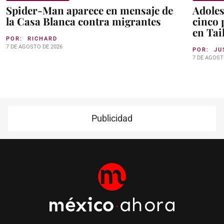
Spider-Man aparece en mensaje de
Adoles
la Casa Blanca contra migrantes
cinco 
en Tai
POR:
RICHARD
7 DE AGOSTO DE 2026
POR:
JU
7 DE AGOST
Publicidad