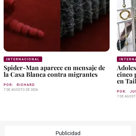
INTERNACIONAL
INTERN
Spider-Man aparece en mensaje de
Adoles
la Casa Blanca contra migrantes
cinco 
en Tai
POR:
RICHARD
7 DE AGOSTO DE 2026
POR:
JU
7 DE AGOST
Publicidad