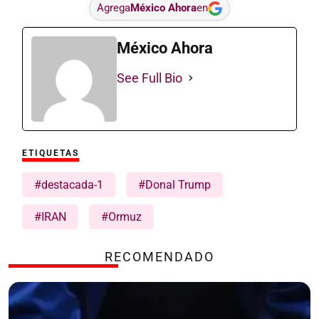
Agrega
México Ahora
en
México Ahora
See Full Bio
ETIQUETAS
#destacada-1
#Donal Trump
#IRAN
#Ormuz
RECOMENDADO