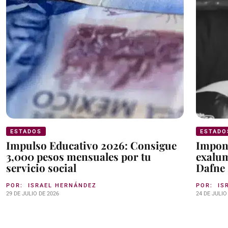
ESTADOS
ESTADO
Impulso Educativo 2026: Consigue
Impone
3,000 pesos mensuales por tu
exalum
servicio social
Dafne
POR:
ISRAEL HERNÁNDEZ
POR:
IS
29 DE JULIO DE 2026
24 DE JULIO