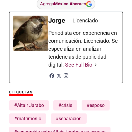
Agrega
México Ahora
en
Jorge
Licenciado
Periodista con experiencia en
comunicación. Licenciado. Se
especializa en analizar
tendencias de publicidad
digital.
See Full Bio
ETIQUETAS
#Altair Jarabo
#crisis
#esposo
#matrimonio
#separación
#separación entre Altair Jarabo y su esposo