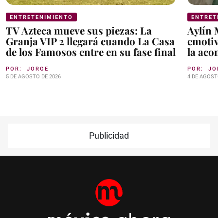
ENTRETENIMIENTO
ENTRET
TV Azteca mueve sus piezas: La
Aylín 
Granja VIP 2 llegará cuando La Casa
emotiv
de los Famosos entre en su fase final
la aco
POR:
JORGE
POR:
JO
5 DE AGOSTO DE 2026
4 DE AGOST
Publicidad