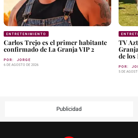
ENTRETENIMIENTO
ENTRET
Carlos Trejo es el primer habitante
TV Azt
confirmado de La Granja VIP 2
Granja
de los
POR:
JORGE
6 DE AGOSTO DE 2026
POR:
JO
5 DE AGOST
Publicidad