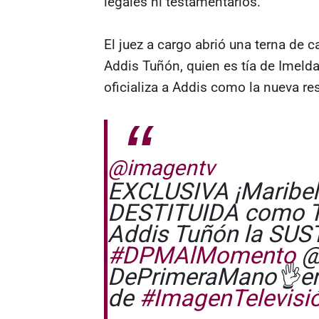
legales ni testamentarios.
El juez a cargo abrió una terna de c
Addis Tuñón, quien es tía de Imelda
oficializa a Addis como la nueva re
@imagentv
EXCLUSIVA ¡Maribel
DESTITUIDA como TU
Addis Tuñón la SUS
#DPMAlMomento
@
DePrimeraMano👌ern
de
#ImagenTelevisi