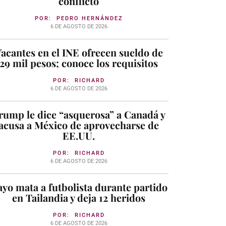
conflicto
POR:
PEDRO HERNÁNDEZ
6 DE AGOSTO DE 2026
acantes en el INE ofrecen sueldo de
29 mil pesos; conoce los requisitos
POR:
RICHARD
6 DE AGOSTO DE 2026
rump le dice “asquerosa” a Canadá y
acusa a México de aprovecharse de
EE.UU.
POR:
RICHARD
6 DE AGOSTO DE 2026
yo mata a futbolista durante partido
en Tailandia y deja 12 heridos
POR:
RICHARD
6 DE AGOSTO DE 2026