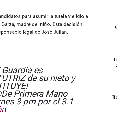
andidatos para asumir la tutela y eligió a
 Garza, madre del niño. Esta decisión
V
sponsable legal de José Julián.
T
 Guardia es
TRIZ de su nieto y
TITUYE!
De Primera Mano
Ra
es 3 pm por el 3.1
ón