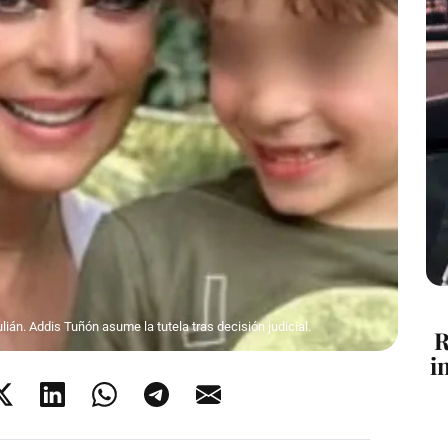
lián. Addis Tuñón asume la tutela tras decisión judicial.
R
i