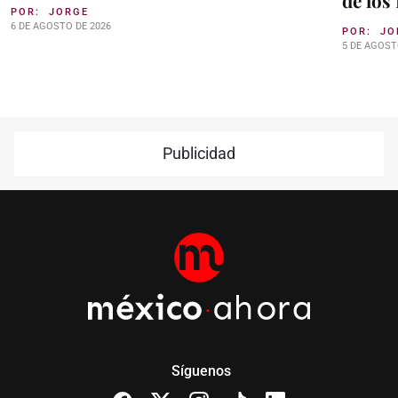
de los
POR:
JORGE
6 DE AGOSTO DE 2026
POR:
JO
5 DE AGOST
Publicidad
Síguenos