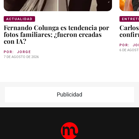
ACTUALIDAD
ENTRET
Fernando Colunga es tendencia por
Carlos
fotos familiares; ¿fueron creadas
confir
con IA?
POR:
JO
6 DE AGOST
POR:
JORGE
7 DE AGOSTO DE 2026
Publicidad