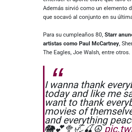
Además sirvió como un elemento de
que socavó al conjunto en su últim
Para su cumpleaños 80,
Starr anun
artistas como Paul McCartney
, She
The Eagles, Joe Walsh, entre otros.
I wanna thank every
today and like me sa
want to thank every
movies of themselve
and everything peac
🐘💕🥦🦏🍒☮️
pic.t