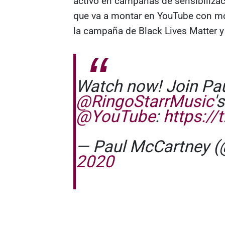
activo en campañas de sensibilizació
que va a montar en YouTube con mo
la campaña de Black Lives Matter y
Watch now! Join Pau
@RingoStarrMusic
'
@YouTube
:
https:/
— Paul McCartney 
2020