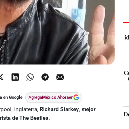
i
C
a en Google
Agrega
México Ahora
en
pool, Inglaterra,
Richard Starkey, mejor
De
rista de The Beatles.