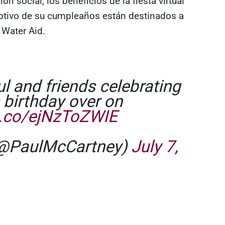
n social, los beneficios de la fiesta virtual
tivo de su cumpleaños están destinados a
 Water Aid.
l and friends celebrating
s birthday over on
/t.co/ejNzToZWIE
(@PaulMcCartney)
July 7,