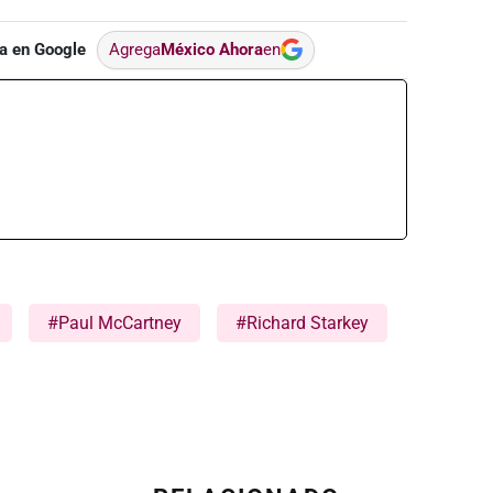
a en Google
Agrega
México Ahora
en
#Paul McCartney
#Richard Starkey