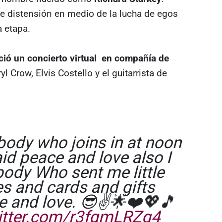
 distensión en medio de la lucha de egos
a etapa.
ció un concierto virtual en compañía de
ryl Crow, Elvis Costello y el guitarrista de
body who joins in at noon
id peace and love also I
body Who sent me little
s and cards and gifts
e and love. 😎✌️🌟❤️💖🎵
witter.com/r3fgmLRZq4