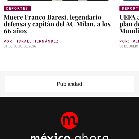
DEPORTES
DEPORT
Muere Franco Baresi, legendario
UEFA a
defensa y capitán del AC Milan, a los
plan d
66 años
Mundi
POR:
ISRAEL HERNÁNDEZ
POR:
PE
31 DE JULIO DE 2026
30 DE JULIO
Publicidad