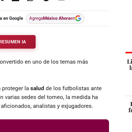
a en Google
Agrega
México Ahora
en
RESUMEN IA
L
onvertido en uno de los temas más
l
 proteger la
salud
de los futbolistas ante
en varias sedes del torneo, la medida ha
aficionados, analistas y exjugadores.
f