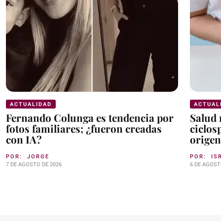
ACTUALIDAD
ACTUAL
Fernando Colunga es tendencia por
Salud 
fotos familiares; ¿fueron creadas
ciclos
con IA?
origen
POR:
JORGE
POR:
IS
7 DE AGOSTO DE 2026
6 DE AGOST