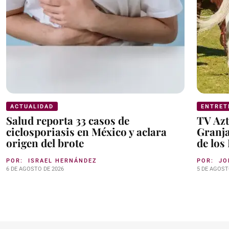
ACTUALIDAD
ENTRET
Salud reporta 33 casos de
TV Azt
ciclosporiasis en México y aclara
Granja
origen del brote
de los
POR:
ISRAEL HERNÁNDEZ
POR:
JO
6 DE AGOSTO DE 2026
5 DE AGOST