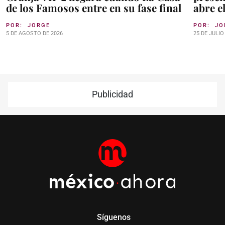
de los Famosos entre en su fase final
abre e
POR:
JORGE
POR:
JO
5 DE AGOSTO DE 2026
25 DE JULIO
Publicidad
Síguenos