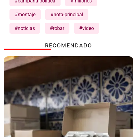
#campaña política
#millones
#montaje
#nota-principal
#noticias
#robar
#video
RECOMENDADO