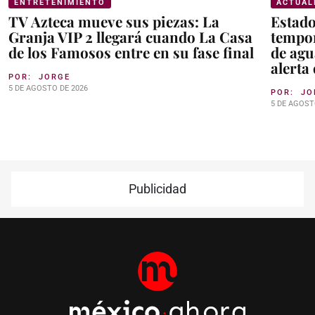
ENTRETENIMIENTO
ACTUAL
TV Azteca mueve sus piezas: La
Estad
Granja VIP 2 llegará cuando La Casa
tempor
de los Famosos entre en su fase final
de agu
alerta
POR:
JORGE
5 DE AGOSTO DE 2026
POR:
JO
5 DE AGOST
Publicidad