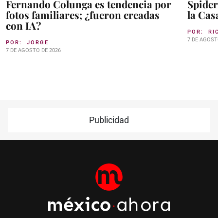
Fernando Colunga es tendencia por
Spider
fotos familiares; ¿fueron creadas
la Cas
con IA?
POR:
RI
7 DE AGOST
POR:
JORGE
7 DE AGOSTO DE 2026
Publicidad