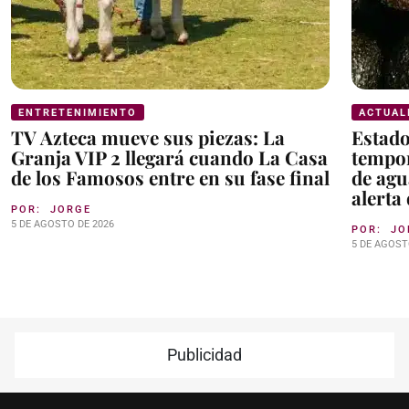
ENTRETENIMIENTO
ACTUAL
TV Azteca mueve sus piezas: La
Estad
Granja VIP 2 llegará cuando La Casa
tempor
de los Famosos entre en su fase final
de agu
alerta
POR:
JORGE
5 DE AGOSTO DE 2026
POR:
JO
5 DE AGOST
Publicidad