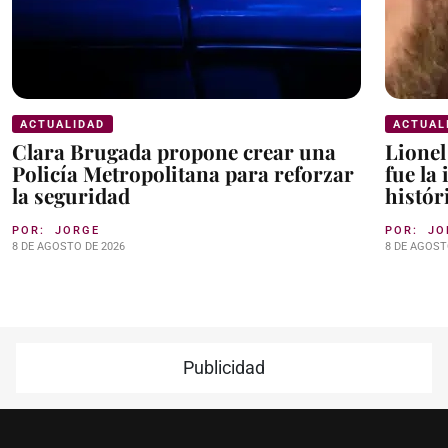
ACTUALIDAD
ACTUAL
Clara Brugada propone crear una
Lionel
Policía Metropolitana para reforzar
fue la
la seguridad
histór
POR:
JORGE
POR:
JO
8 DE AGOSTO DE 2026
8 DE AGOST
Publicidad