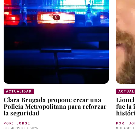
ACTUALIDAD
ACTUAL
Clara Brugada propone crear una
Lionel
Policía Metropolitana para reforzar
fue la
la seguridad
histór
POR:
JORGE
POR:
JO
8 DE AGOSTO DE 2026
8 DE AGOST