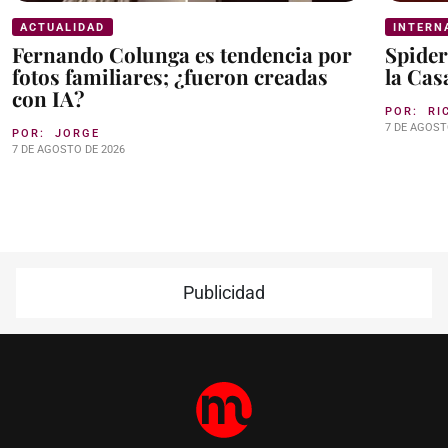
ACTUALIDAD
INTERN
Fernando Colunga es tendencia por
Spider
fotos familiares; ¿fueron creadas
la Cas
con IA?
POR:
RI
7 DE AGOST
POR:
JORGE
7 DE AGOSTO DE 2026
Publicidad