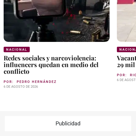
NACIONAL
NACION
Redes sociales y narcoviolencia:
Vacant
influencers quedan en medio del
29 mil
conflicto
POR:
RI
6 DE AGOST
POR:
PEDRO HERNÁNDEZ
6 DE AGOSTO DE 2026
Publicidad