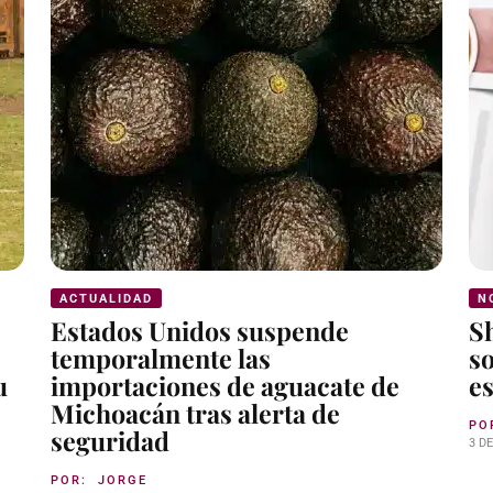
ACTUALIDAD
N
Estados Unidos suspende
S
temporalmente las
so
u
importaciones de aguacate de
es
Michoacán tras alerta de
PO
seguridad
3 D
POR:
JORGE