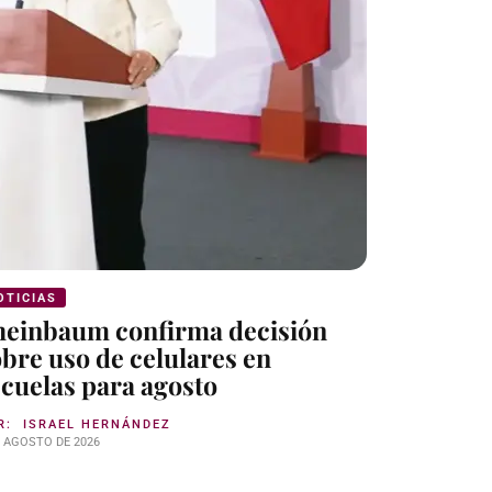
OTICIAS
NOTICIAS
heinbaum confirma decisión
Cadete v
bre uso de celulares en
feminici
cuelas para agosto
Tamauli
R:
ISRAEL HERNÁNDEZ
POR:
ISRAE
E AGOSTO DE 2026
29 DE JULIO DE 2