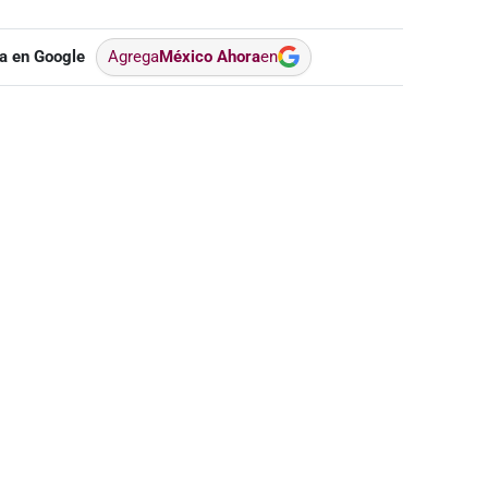
a en Google
Agrega
México Ahora
en