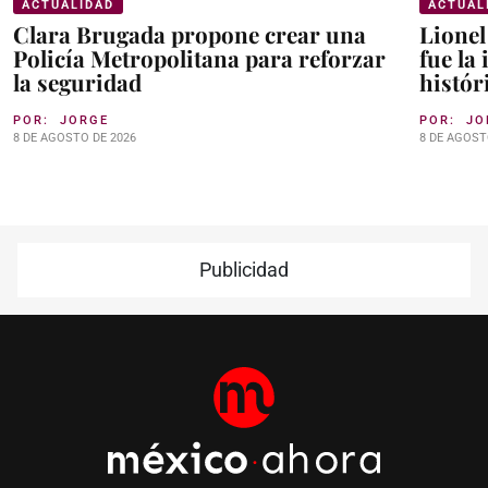
ACTUALIDAD
ACTUAL
Clara Brugada propone crear una
Lionel
Policía Metropolitana para reforzar
fue la
la seguridad
histór
POR:
JORGE
POR:
JO
8 DE AGOSTO DE 2026
8 DE AGOST
Publicidad