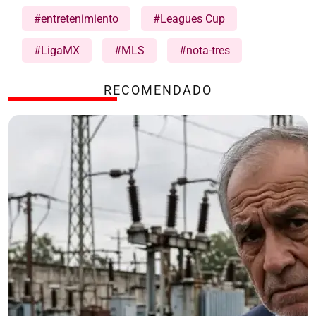
#entretenimiento
#Leagues Cup
#LigaMX
#MLS
#nota-tres
RECOMENDADO