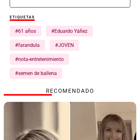
ETIQUETAS
#61 años
#Eduardo Yáñez
#farandula
#JOVEN
#nota-entretenimiento
#semen de ballena
RECOMENDADO