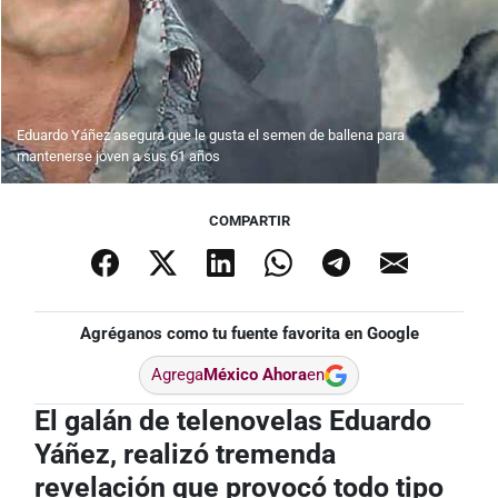
Eduardo Yáñez asegura que le gusta el semen de ballena para
mantenerse joven a sus 61 años
COMPARTIR
Agréganos como tu fuente favorita en Google
Agrega
México Ahora
en
El galán de telenovelas Eduardo
Yáñez, realizó tremenda
revelación que provocó todo tipo