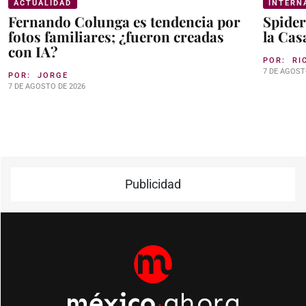
ACTUALIDAD
INTERN
Fernando Colunga es tendencia por
Spider
fotos familiares; ¿fueron creadas
la Cas
con IA?
POR:
RI
7 DE AGOST
POR:
JORGE
7 DE AGOSTO DE 2026
Publicidad