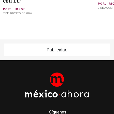
con IA?
POR:
RI
7 DE AGOST
POR:
JORGE
7 DE AGOSTO DE 2026
Publicidad
Síguenos