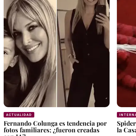
ACTUALIDAD
INTERN
Fernando Colunga es tendencia por
Spider
fotos familiares; ¿fueron creadas
la Cas