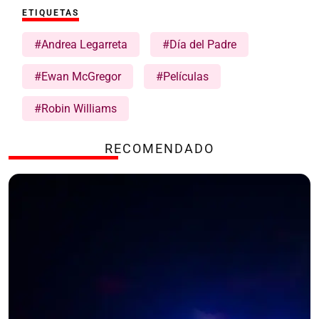
ETIQUETAS
#Andrea Legarreta
#Día del Padre
#Ewan McGregor
#Películas
#Robin Williams
RECOMENDADO