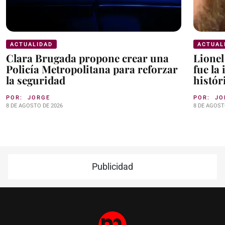
ACTUALIDAD
ACTUAL
Clara Brugada propone crear una
Lionel
Policía Metropolitana para reforzar
fue la
la seguridad
histór
POR:
JORGE
POR:
JO
8 DE AGOSTO DE 2026
8 DE AGOST
Publicidad