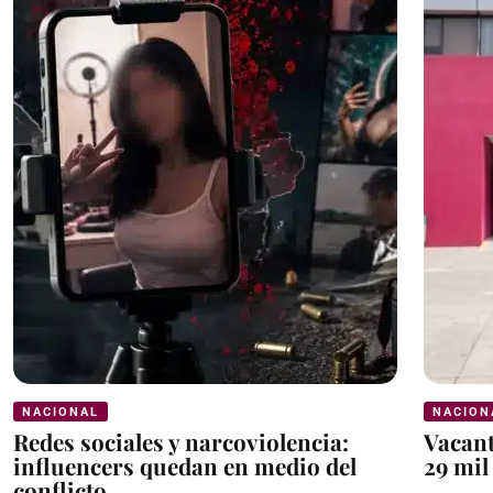
NACIONAL
NACION
Redes sociales y narcoviolencia:
Vacant
influencers quedan en medio del
29 mil
conflicto