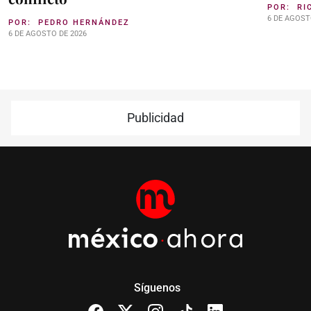
POR:
RI
6 DE AGOST
POR:
PEDRO HERNÁNDEZ
6 DE AGOSTO DE 2026
Publicidad
Síguenos