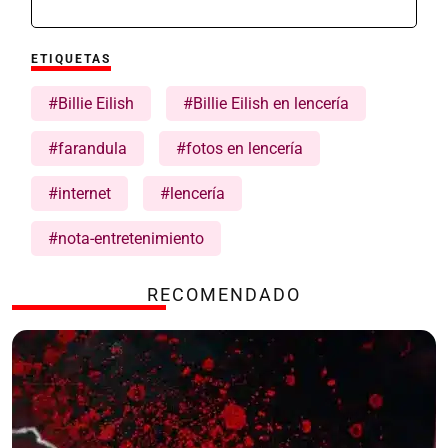
ETIQUETAS
#Billie Eilish
#Billie Eilish en lencería
#farandula
#fotos en lencería
#internet
#lencería
#nota-entretenimiento
RECOMENDADO