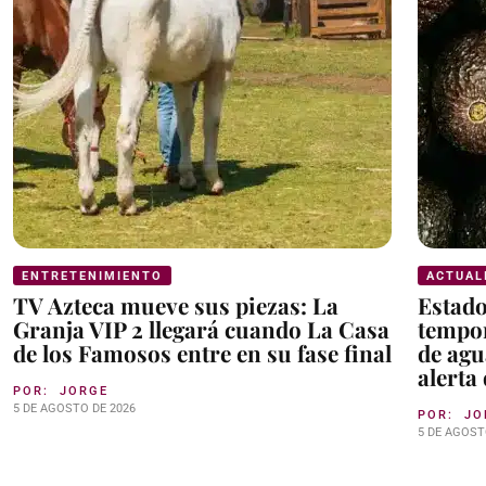
ENTRETENIMIENTO
ACTUAL
TV Azteca mueve sus piezas: La
Estad
Granja VIP 2 llegará cuando La Casa
tempor
de los Famosos entre en su fase final
de agu
alerta
POR:
JORGE
5 DE AGOSTO DE 2026
POR:
JO
5 DE AGOST