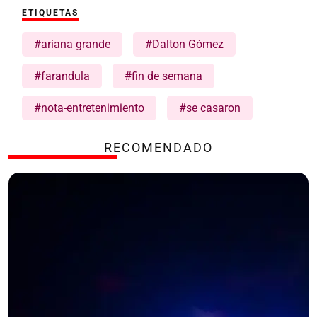
ETIQUETAS
#ariana grande
#Dalton Gómez
#farandula
#fin de semana
#nota-entretenimiento
#se casaron
RECOMENDADO