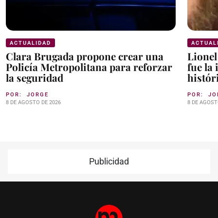
ACTUALIDAD
ACTUAL
Clara Brugada propone crear una
Lionel
Policía Metropolitana para reforzar
fue la
la seguridad
histór
POR:
JORGE
POR:
JO
8 DE AGOSTO DE 2026
8 DE AGOST
Publicidad